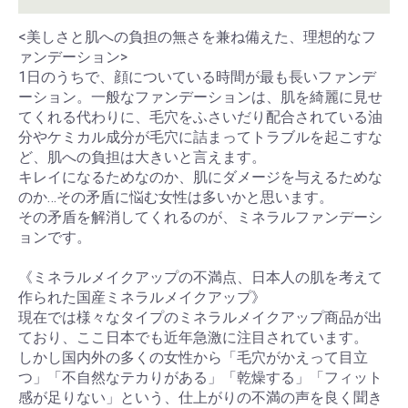
<美しさと肌への負担の無さを兼ね備えた、理想的なフ
ァンデーション>
1日のうちで、顔についている時間が最も長いファンデ
ーション。一般なファンデーションは、肌を綺麗に見せ
てくれる代わりに、毛穴をふさいだり配合されている油
分やケミカル成分が毛穴に詰まってトラブルを起こすな
ど、肌への負担は大きいと言えます。
キレイになるためなのか、肌にダメージを与えるためな
のか…その矛盾に悩む女性は多いかと思います。
その矛盾を解消してくれるのが、ミネラルファンデーシ
ョンです。
《ミネラルメイクアップの不満点、日本人の肌を考えて
作られた国産ミネラルメイクアップ》
現在では様々なタイプのミネラルメイクアップ商品が出
ており、ここ日本でも近年急激に注目されています。
しかし国内外の多くの女性から「毛穴がかえって目立
つ」「不自然なテカりがある」「乾燥する」「フィット
感が足りない」という、仕上がりの不満の声を良く聞き