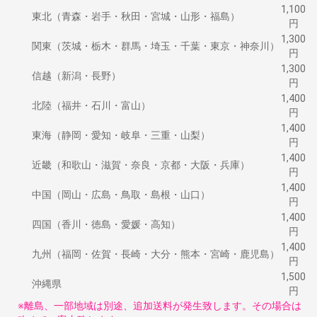
1,100
東北（青森・岩手・秋田・宮城・山形・福島）
円
1,300
関東（茨城・栃木・群馬・埼玉・千葉・東京・神奈川）
円
1,300
信越（新潟・長野）
円
1,400
北陸（福井・石川・富山）
円
1,400
東海（静岡・愛知・岐阜・三重・山梨）
円
1,400
近畿（和歌山・滋賀・奈良・京都・大阪・兵庫）
円
1,400
中国（岡山・広島・鳥取・島根・山口）
円
1,400
四国（香川・徳島・愛媛・高知）
円
1,400
九州（福岡・佐賀・長崎・大分・熊本・宮崎・鹿児島）
円
1,500
沖縄県
円
※離島、一部地域は別途、追加送料が発生致します。その場合は