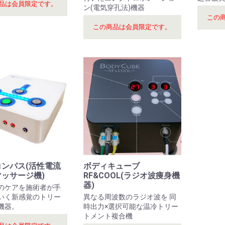
品は会員限定です。
ン(電気穿孔法)機器
この
この商品は会員限定です。
ンパス(活性電流
ボディキューブ
ッサージ機)
RF&COOL(ラジオ波痩身機
器)
のケアを施術者が手
いく新感覚のトリー
異なる周波数のラジオ波を 同
機器。
時出力×選択可能な温冷トリー
トメント複合機