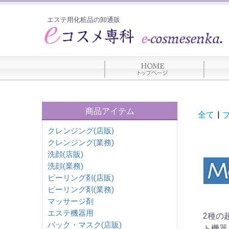
エステ用化粧品の卸通販
商品アイテム
全て
|
クレンジング(店販)
クレンジング(業務)
洗顔(店販)
洗顔(業務)
ピーリング剤(店販)
ピーリング剤(業務)
マッサージ剤
エステ機器用
2種の
パック・マスク(店販)
ト機器