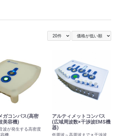
メガコンパス(高密
アルティメットコンパス
波美容機)
(広域周波数×干渉波EMS機
器)
音波が発生する高密度
美容機。
低周波～高周波まで × 干渉波