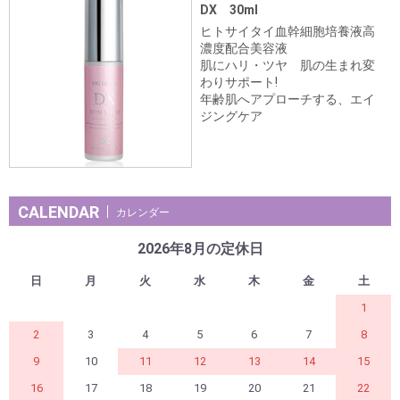
DX 30ml
ヒトサイタイ血幹細胞培養液高
濃度配合美容液
肌にハリ・ツヤ 肌の生まれ変
わりサポート!
年齢肌へアプローチする、エイ
ジングケア
CALENDAR
カレンダー
2026年8月の定休日
日
月
火
水
木
金
土
1
2
3
4
5
6
7
8
9
10
11
12
13
14
15
16
17
18
19
20
21
22