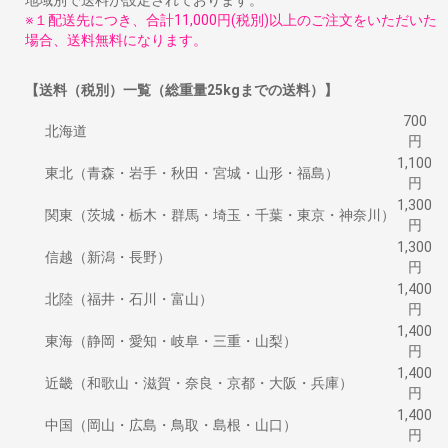
地域別で送料が設定されております。
※１配送先につき、合計11,000円(税別)以上のご注文をいただいた
場合、送料無料になります。
【送料（税別）一覧（総重量25kgまでの送料）】
700
北海道
円
1,100
東北（青森・岩手・秋田・宮城・山形・福島）
円
1,300
関東（茨城・栃木・群馬・埼玉・千葉・東京・神奈川）
円
1,300
信越（新潟・長野）
円
1,400
北陸（福井・石川・富山）
円
1,400
東海（静岡・愛知・岐阜・三重・山梨）
円
1,400
近畿（和歌山・滋賀・奈良・京都・大阪・兵庫）
円
1,400
中国（岡山・広島・鳥取・島根・山口）
円