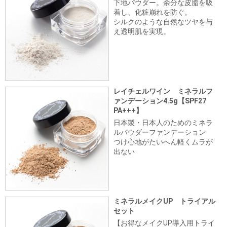
下地パウダー。余分な皮脂を吸
着し、化粧崩れを防ぐ。
シルクのような自然なツヤを与
え透明肌を実現。
レイチェルワイン ミネラルフ
ァンデーション4.5g【SPF27
PA+++】
日本製・日本人のためのミネラ
ルパウダーファンデーション
つけ心地がたいへん軽くムラが
出ない
ミネラルメイクUP トライアル
セット
【お得なメイクUP導入用トライ