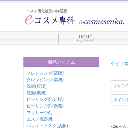
エステ用化粧品の卸通販
商品アイテム
全て
|
クレンジング(店販)
クレンジング(業務)
クレン
洗顔(店販)
洗顔(業務)
ピーリング剤(店販)
ポイン
ピーリング剤(業務)
マッサージ剤
エステ機器用
パック・マスク(店販)
1件
の商