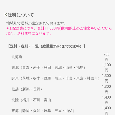
送料について
地域別で送料が設定されております。
※１配送先につき、合計11,000円(税別)以上のご注文をいただいた
場合、送料無料になります。
【送料（税別）一覧（総重量25kgまでの送料）】
700
北海道
円
1,100
東北（青森・岩手・秋田・宮城・山形・福島）
円
1,300
関東（茨城・栃木・群馬・埼玉・千葉・東京・神奈川）
円
1,300
信越（新潟・長野）
円
1,400
北陸（福井・石川・富山）
円
1,400
東海（静岡・愛知・岐阜・三重・山梨）
円