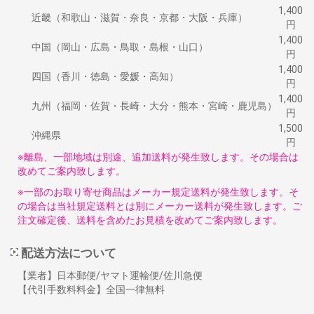
1,400
近畿（和歌山・滋賀・奈良・京都・大阪・兵庫）
円
1,400
中国（岡山・広島・鳥取・島根・山口）
円
1,400
四国（香川・徳島・愛媛・高知）
円
1,400
九州（福岡・佐賀・長崎・大分・熊本・宮崎・鹿児島）
円
1,500
沖縄県
円
※離島、一部地域は別途、追加送料が発生致します。その場合は
改めてご案内致します。
※一部のお取り寄せ商品はメーカー規定送料が発生致します。そ
の場合は当社規定送料とは別にメーカー送料が発生致します。ご
注文確定後、送料を含めたお見積を改めてご案内致します。
配送方法について
【業者】日本郵便/ヤマト運輸便/佐川急便
【代引手数料料金】全国一律無料