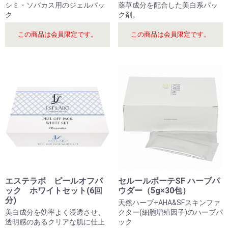
シミ・ソバカス用のジェルパッ
薬草成分を配合した美白系パッ
ク
ク剤。
この商品は会員限定です。
この商品は会員限定です。
エステラボ ピールオフパ
セルールボーテSF ハーブパ
ック ホワイトセット(6回
ウダー（5g×30包）
分)
天然ハーブ+AHA&SFスキンファ
美白成分を効率よく浸透させ、
クター(細胞増殖因子)のハーブパ
透明感のあるクリアな肌に仕上
ック