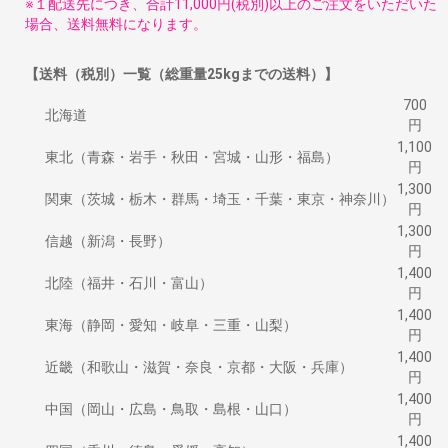
※１配送先につき、合計11,000円(税別)以上のご注文をいただいた
場合、送料無料になります。
【送料（税別）一覧（総重量25kgまでの送料）】
700
北海道
円
1,100
東北（青森・岩手・秋田・宮城・山形・福島）
円
1,300
関東（茨城・栃木・群馬・埼玉・千葉・東京・神奈川）
円
1,300
信越（新潟・長野）
円
1,400
北陸（福井・石川・富山）
円
1,400
東海（静岡・愛知・岐阜・三重・山梨）
円
1,400
近畿（和歌山・滋賀・奈良・京都・大阪・兵庫）
円
1,400
中国（岡山・広島・鳥取・島根・山口）
円
1,400