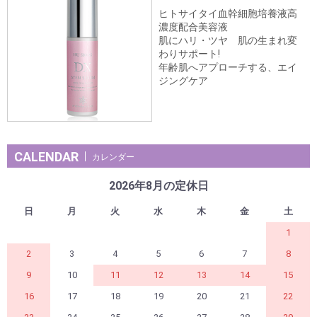
ヒトサイタイ血幹細胞培養液高
濃度配合美容液
肌にハリ・ツヤ 肌の生まれ変
わりサポート!
年齢肌へアプローチする、エイ
ジングケア
CALENDAR
カレンダー
2026年8月の定休日
日
月
火
水
木
金
土
1
2
3
4
5
6
7
8
9
10
11
12
13
14
15
16
17
18
19
20
21
22