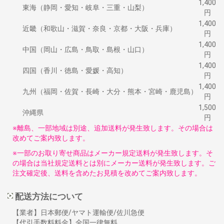
1,400
東海（静岡・愛知・岐阜・三重・山梨）
円
1,400
近畿（和歌山・滋賀・奈良・京都・大阪・兵庫）
円
1,400
中国（岡山・広島・鳥取・島根・山口）
円
1,400
四国（香川・徳島・愛媛・高知）
円
1,400
九州（福岡・佐賀・長崎・大分・熊本・宮崎・鹿児島）
円
1,500
沖縄県
円
※離島、一部地域は別途、追加送料が発生致します。その場合は
改めてご案内致します。
※一部のお取り寄せ商品はメーカー規定送料が発生致します。そ
の場合は当社規定送料とは別にメーカー送料が発生致します。ご
注文確定後、送料を含めたお見積を改めてご案内致します。
配送方法について
【業者】日本郵便/ヤマト運輸便/佐川急便
【代引手数料料金】全国一律無料