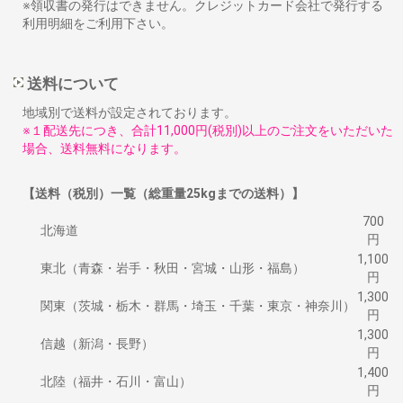
※領収書の発行はできません。クレジットカード会社で発行する
利用明細をご利用下さい。
送料について
地域別で送料が設定されております。
※１配送先につき、合計11,000円(税別)以上のご注文をいただいた
場合、送料無料になります。
【送料（税別）一覧（総重量25kgまでの送料）】
700
北海道
円
1,100
東北（青森・岩手・秋田・宮城・山形・福島）
円
1,300
関東（茨城・栃木・群馬・埼玉・千葉・東京・神奈川）
円
1,300
信越（新潟・長野）
円
1,400
北陸（福井・石川・富山）
円