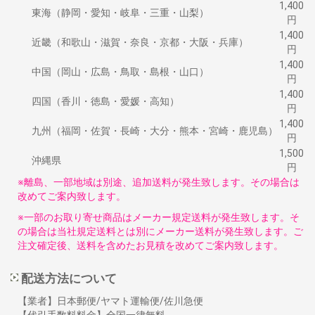
1,400
東海（静岡・愛知・岐阜・三重・山梨）
円
1,400
近畿（和歌山・滋賀・奈良・京都・大阪・兵庫）
円
1,400
中国（岡山・広島・鳥取・島根・山口）
円
1,400
四国（香川・徳島・愛媛・高知）
円
1,400
九州（福岡・佐賀・長崎・大分・熊本・宮崎・鹿児島）
円
1,500
沖縄県
円
※離島、一部地域は別途、追加送料が発生致します。その場合は
改めてご案内致します。
※一部のお取り寄せ商品はメーカー規定送料が発生致します。そ
の場合は当社規定送料とは別にメーカー送料が発生致します。ご
注文確定後、送料を含めたお見積を改めてご案内致します。
配送方法について
【業者】日本郵便/ヤマト運輸便/佐川急便