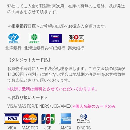
弊社にてご入金が確認出来次第、在庫の有無のご連絡、及び発送
の手続きをさせて頂きます。
＜指定銀行口座＞
ご希望の口座へお振込入金頂けます。
北洋銀行
北海道銀行
みずほ銀行
楽天銀行
【クレジットカード払】
お買物手続時にカード決済処理を致します。ご注文金額の総額が
11,000円（税別）に満たない場合は地域別の各送料をお客様負担
でお支払とさせて頂いております。
※決済手数料は無料とさせていただいております。
＜お取り扱いカード＞
VISA/MASTER/DINERS/JCB/AMEX
※個人名義のカードのみ
VISA
MASTER
JCB
AMEX
DINERS