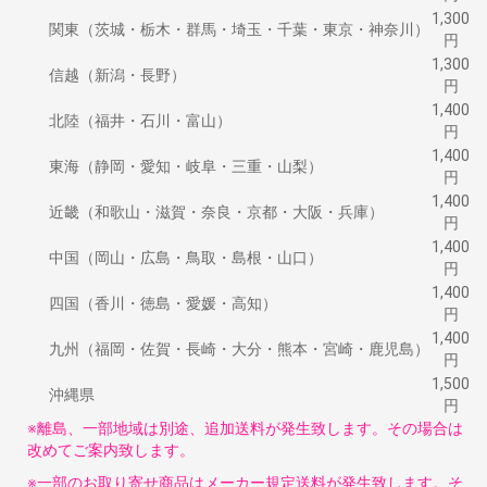
1,300
関東（茨城・栃木・群馬・埼玉・千葉・東京・神奈川）
円
1,300
信越（新潟・長野）
円
1,400
北陸（福井・石川・富山）
円
1,400
東海（静岡・愛知・岐阜・三重・山梨）
円
1,400
近畿（和歌山・滋賀・奈良・京都・大阪・兵庫）
円
1,400
中国（岡山・広島・鳥取・島根・山口）
円
1,400
四国（香川・徳島・愛媛・高知）
円
1,400
九州（福岡・佐賀・長崎・大分・熊本・宮崎・鹿児島）
円
1,500
沖縄県
円
※離島、一部地域は別途、追加送料が発生致します。その場合は
改めてご案内致します。
※一部のお取り寄せ商品はメーカー規定送料が発生致します。そ