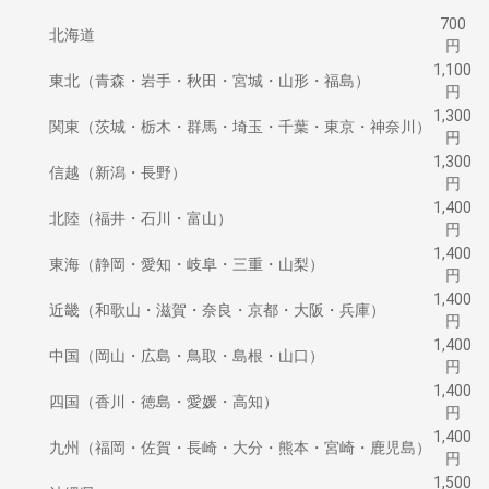
700
北海道
円
1,100
東北（青森・岩手・秋田・宮城・山形・福島）
円
1,300
関東（茨城・栃木・群馬・埼玉・千葉・東京・神奈川）
円
1,300
信越（新潟・長野）
円
1,400
北陸（福井・石川・富山）
円
1,400
東海（静岡・愛知・岐阜・三重・山梨）
円
1,400
近畿（和歌山・滋賀・奈良・京都・大阪・兵庫）
円
1,400
中国（岡山・広島・鳥取・島根・山口）
円
1,400
四国（香川・徳島・愛媛・高知）
円
1,400
九州（福岡・佐賀・長崎・大分・熊本・宮崎・鹿児島）
円
1,500