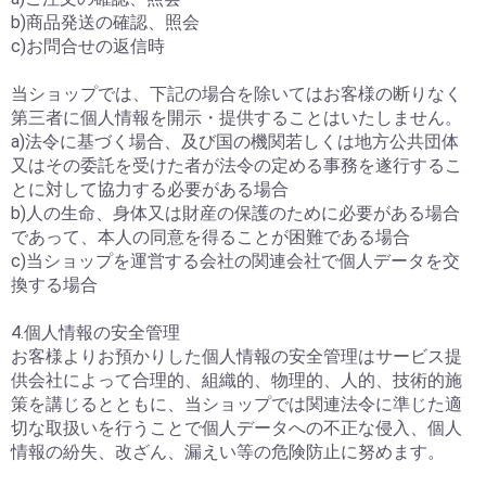
b)商品発送の確認、照会
c)お問合せの返信時
当ショップでは、下記の場合を除いてはお客様の断りなく
第三者に個人情報を開示・提供することはいたしません。
a)法令に基づく場合、及び国の機関若しくは地方公共団体
又はその委託を受けた者が法令の定める事務を遂行するこ
とに対して協力する必要がある場合
b)人の生命、身体又は財産の保護のために必要がある場合
であって、本人の同意を得ることが困難である場合
c)当ショップを運営する会社の関連会社で個人データを交
換する場合
4.個人情報の安全管理
お客様よりお預かりした個人情報の安全管理はサービス提
供会社によって合理的、組織的、物理的、人的、技術的施
策を講じるとともに、当ショップでは関連法令に準じた適
切な取扱いを行うことで個人データへの不正な侵入、個人
情報の紛失、改ざん、漏えい等の危険防止に努めます。