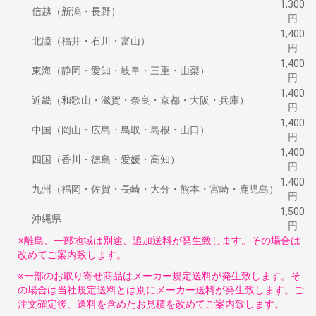
1,300
信越（新潟・長野）
円
1,400
北陸（福井・石川・富山）
円
1,400
東海（静岡・愛知・岐阜・三重・山梨）
円
1,400
近畿（和歌山・滋賀・奈良・京都・大阪・兵庫）
円
1,400
中国（岡山・広島・鳥取・島根・山口）
円
1,400
四国（香川・徳島・愛媛・高知）
円
1,400
九州（福岡・佐賀・長崎・大分・熊本・宮崎・鹿児島）
円
1,500
沖縄県
円
※離島、一部地域は別途、追加送料が発生致します。その場合は
改めてご案内致します。
※一部のお取り寄せ商品はメーカー規定送料が発生致します。そ
の場合は当社規定送料とは別にメーカー送料が発生致します。ご
注文確定後、送料を含めたお見積を改めてご案内致します。