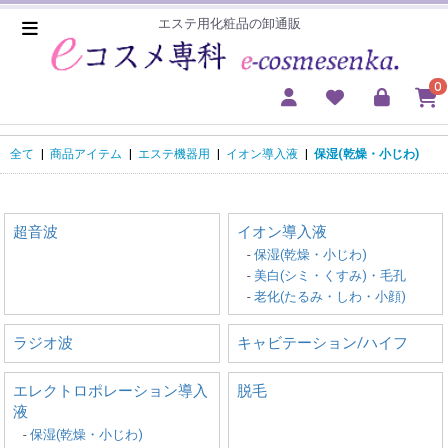
エステ用化粧品の卸通販
0
全て
|
商品アイテム
|
エステ機器用
|
イオン導入液
|
保湿(乾燥・小じわ)
超音波
イオン導入液
-
保湿(乾燥・小じわ)
-
美白(シミ・くすみ)・毛孔
-
老化(たるみ・しわ・小顔)
ラジオ波
キャビテーション/ハイフ
エレクトロポレーション導入
脱毛
液
-
保湿(乾燥・小じわ)